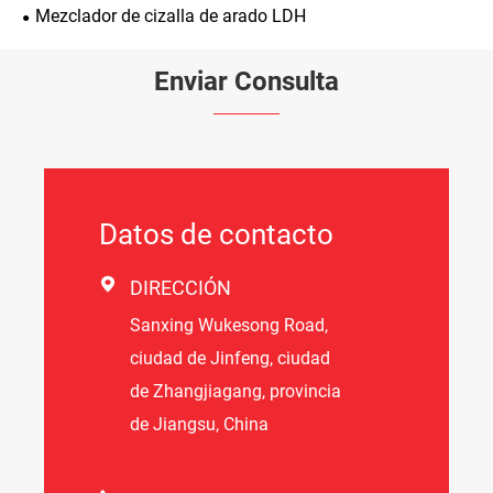
Mezclador de cizalla de arado LDH
Enviar Consulta
Datos de contacto

DIRECCIÓN
Sanxing Wukesong Road,
ciudad de Jinfeng, ciudad
de Zhangjiagang, provincia
de Jiangsu, China