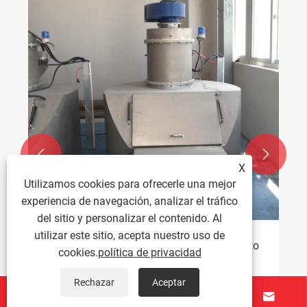


X
Utilizamos cookies para ofrecerle una mejor
experiencia de navegación, analizar el tráfico
del sitio y personalizar el contenido. Al
utilizar este sitio, acepta nuestro uso de
¿Cómo optimiza un silo de almacenamiento
cookies.
política de privacidad
de materia prima de PVC los sistemas de
manipulación de polímeros?
Rechazar
Aceptar
Ver más >>



